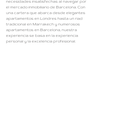
necesidades insatisfechas al navegar por
el mercado inmobiliario de Barcelona. Con
una cartera que abarca desde elegantes
apartamentos en Londres hasta un riad
tradicional en Marrakech y numerosos
apartamentos en Barcelona, ​​nuestra
experiencia se basa en la experiencia
personal y la excelencia profesional.
¿Por qué elegir White Design Concept?
Experiencia local, perspectiva global:
aproveche nuestro profundo conocimiento
del mercado de Barcelona, ​​diseñado para
satisfacer las necesidades de los
inversores internacionales.
Acceso exclusivo a propiedades: gracias a
nuestra extensa red, ofrecemos acceso
exclusivo a propiedades fuera del
mercado, asegurándonos de que obtenga
las mejores ofertas.
Soporte integral: brindamos soluciones de
extremo a extremo, desde la búsqueda de
la propiedad adecuada hasta la
negociación de acuerdos, la renovación y el